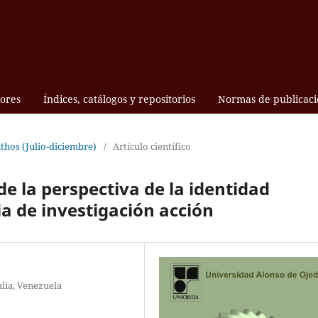
ores
Índices, catálogos y repositorios
Normas de publicaci
Ethos (Julio-diciembre)
/
Artículo científico
e la perspectiva de la identidad
a de investigación acción
lia, Venezuela