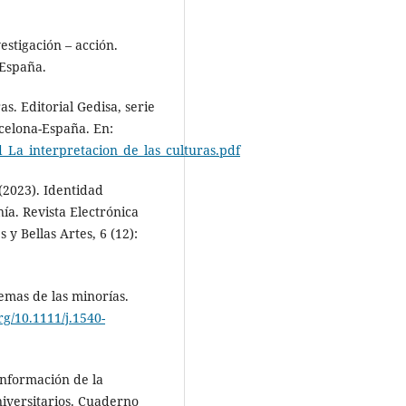
vestigación – acción.
 España.
as. Editorial Gedisa, serie
rcelona-España. En:
d_La_interpretacion_de_las_culturas.pdf
 (2023). Identidad
ía. Revista Electrónica
y Bellas Artes, 6 (12):
emas de las minorías.
org/10.1111/j.1540-
onformación de la
niversitarios. Cuaderno