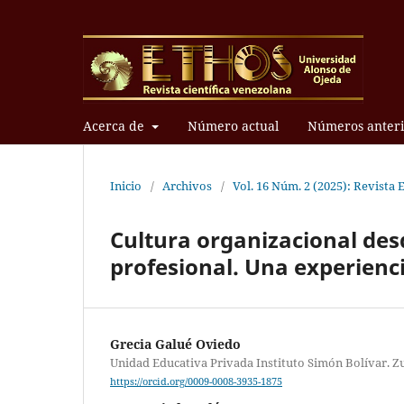
Acerca de
Número actual
Números anteri
Inicio
/
Archivos
/
Vol. 16 Núm. 2 (2025): Revista 
Cultura organizacional desd
profesional. Una experienci
Grecia Galué Oviedo
Unidad Educativa Privada Instituto Simón Bolívar. Zu
https://orcid.org/0009-0008-3935-1875