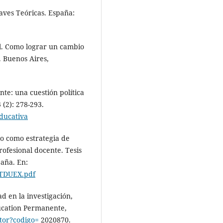
laves Teóricas. España:
l. Como lograr un cambio
. Buenos Aires,
nte: una cuestión política
 (2): 278-293.
ducativa
o como estrategia de
rofesional docente. Tesis
aña. En:
1/TDUEX.pdf
ad en la investigación,
ucation Permanente,
autor?codigo=
2020870.