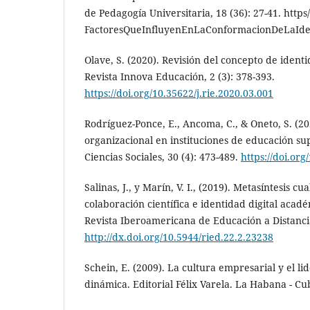
de Pedagogía Universitaria, 18 (36): 27-41. http
FactoresQueInfluyenEnLaConformacionDeLaIde
Olave, S. (2020). Revisión del concepto de ident
Revista Innova Educación, 2 (3): 378-393.
https://doi.org/10.35622/j.rie.2020.03.001
Rodríguez-Ponce, E., Ancoma, C., & Oneto, S. (2
organizacional en instituciones de educación su
Ciencias Sociales, 30 (4): 473-489.
https://doi.org
Salinas, J., y Marín, V. I., (2019). Metasíntesis cu
colaboración científica e identidad digital acadé
Revista Iberoamericana de Educación a Distancia
http://dx.doi.org/10.5944/ried.22.2.23238
Schein, E. (2009). La cultura empresarial y el li
dinámica. Editorial Félix Varela. La Habana - Cu