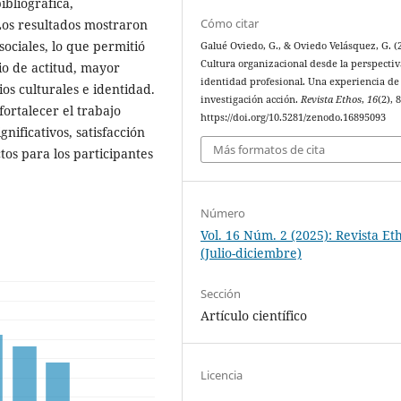
ibliográfica,
Cómo citar
Los resultados mostraron
sociales, lo que permitió
Galué Oviedo, G., & Oviedo Velásquez, G. (
Cultura organizacional desde la perspectiv
io de actitud, mayor
identidad profesional. Una experiencia de
s culturales e identidad.
investigación acción.
Revista Ethos
,
16
(2), 
ortalecer el trabajo
https://doi.org/10.5281/zenodo.16895093
nificativos, satisfacción
Más formatos de cita
tos para los participantes
Número
Vol. 16 Núm. 2 (2025): Revista Et
(Julio-diciembre)
Sección
Artículo científico
Licencia