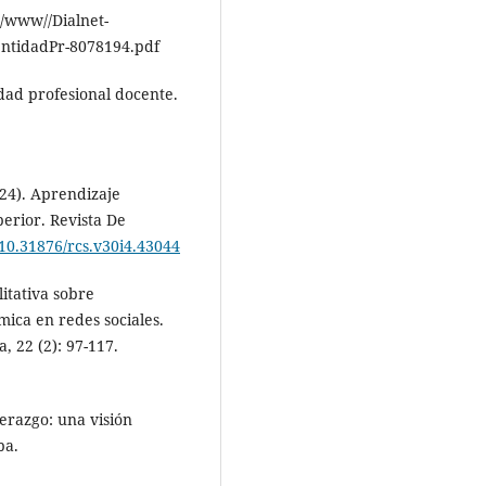
s//www//Dialnet-
ntidadPr-8078194.pdf
idad profesional docente.
024). Aprendizaje
perior. Revista De
/10.31876/rcs.v30i4.43044
alitativa sobre
mica en redes sociales.
, 22 (2): 97-117.
derazgo: una visión
ba.