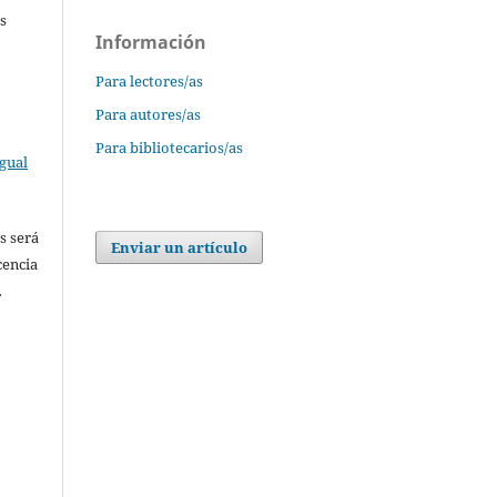
s
Información
Para lectores/as
Para autores/as
Para bibliotecarios/as
gual
s será
Enviar un artículo
cencia
.