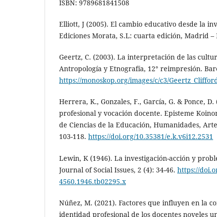
ISBN: 9789681841508
Elliott, J (2005). El cambio educativo desde la in
Ediciones Morata, S.L: cuarta edición, Madrid –
Geertz, C. (2003). La interpretación de las cultur
Antropología y Etnografía, 12° reimpresión. Ba
https://monoskop.org/images/c/c3/Geertz_Cliffor
Herrera, K., Gonzales, F., García, G. & Ponce, D.
profesional y vocación docente. Episteme Koinon
de Ciencias de la Educación, Humanidades, Artes 
103-118.
https://doi.org/10.35381/e.k.v6i12.2531
Lewin, K (1946). La investigación-acción y probl
Journal of Social Issues, 2 (4): 34-46.
https://doi.
4560.1946.tb02295.x
Núñez, M. (2021). Factores que influyen en la c
identidad profesional de los docentes noveles u