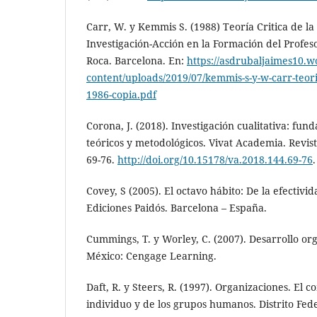
Carr, W. y Kemmis S. (1988) Teoría Critica de l
Investigación-Acción en la Formación del Profes
Roca. Barcelona. En:
https://asdrubaljaimes10.
content/uploads/2019/07/kemmis-s-y-w-carr-teori
1986-copia.pdf
Corona, J. (2018). Investigación cualitativa: fu
teóricos y metodológicos. Vivat Academia. Revis
69-76.
http://doi.org/10.15178/va.2018.144.69-76
.
Covey, S (2005). El octavo hábito: De la efectivid
Ediciones Paidós. Barcelona – España.
Cummings, T. y Worley, C. (2007). Desarrollo or
México: Cengage Learning.
Daft, R. y Steers, R. (1997). Organizaciones. El
individuo y de los grupos humanos. Distrito Fed