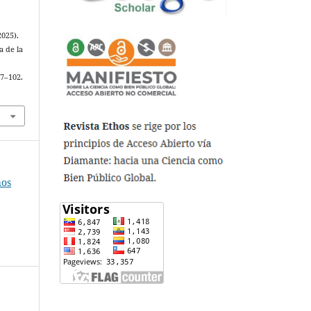
2025).
a de la
87–102.
hos