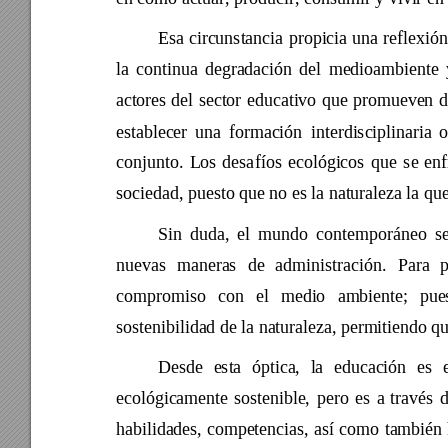
Esa 
circunstancia 
propicia 
una 
reflexión
la 
continua 
degradación 
del 
medioambiente 
ac
tores 
del 
sector 
educativo 
que 
promueven 
d
establecer 
una 
for
mación 
interdisciplinaria 
o
conjunto. 
L
os 
desa
fíos 
ecológicos 
que
se 
enf
sociedad, puesto que no es la naturaleza la que
Sin 
duda, 
el 
mundo
co
ntemporáneo 
s
nuevas 
maneras 
de 
administ
ración. 
Para 
p
compromiso 
con 
el 
medio 
ambiente; 
pue
sostenibilidad de la naturaleza, permitiendo q
Desde 
esta 
óptica, 
la 
educación 
es 
ecológicamente 
sostenible, 
pero 
es 
a 
través 
d
habilidades, 
competencias, 
así 
como 
también 