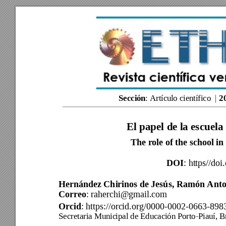
Sección
2
: Artícu
lo científico  

El papel de l
a escuela
The role of the school i
DOI
: https//doi.
Hernández Chirinos de Jesús, Ramón Anto
Correo
: raherchi@gmail.com
Orcid
: 
https://orcid.org/0000-0002-0663-898
Secretaria Munic
ipal de Educac
ión Porto-Piauí, B