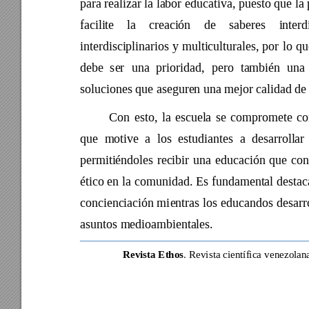
para realizar la 
labor edu
cativa, puesto que 
la
facilite 
la 
creación 
de 
saberes
interd
interdisciplinarios 
y 
multiculturales, 
por 
lo 
qu
debe 
ser 
una 
prioridad,
pero 
también 
una 
soluciones que aseguren una mejor calidad de 
Con 
esto, 
la 
escuela 
se 
compromete 
co
que 
motive 
a 
los 
estudiantes 
a
desarrollar 
permitiéndoles 
recibir 
una 
educación 
que 
con
ético 
en 
la 
comunidad. E
s 
fundamental 
destac
concienciación mi
entras 
los 
educandos 
desarr
asuntos medioambientales.  
Revista Ethos
. Rev
ista científica 
venezolan