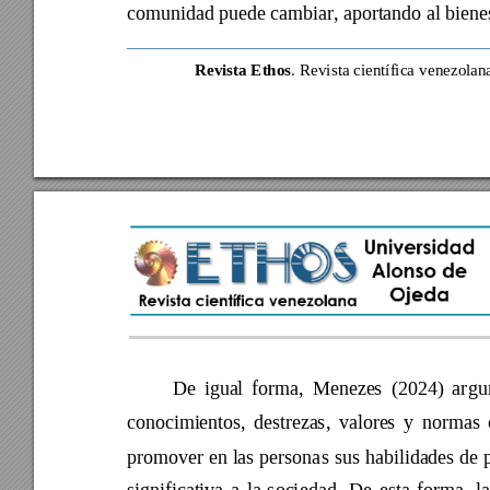
comunidad puede cambiar, aportando al bienes
Revista Ethos
. Rev
ista científica 
venezolan
De 
igual 
forma, 
Menezes 
(2024) 
ar
gu
conocimientos, 
destrezas, 
valores 
y 
normas 
promover 
en 
las 
persona
s 
sus 
habilidades 
de 