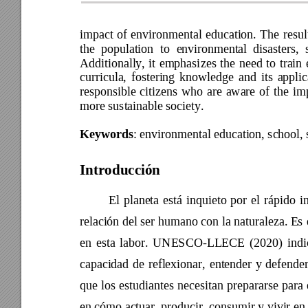
impact 
of 
environmental 
education. 
The 
resul
the 
population 
to 
e
nvironmental 
disasters, 
Additionally, 
it 
emphasi
zes 
the 
need 
to 
train 
curricula, 
fostering 
knowledge 
and 
its 
applic
responsible 
citiz
ens 
who
are 
aware 
of 
the 
im
more sustainable society. 
Keywords
: 
environmental education, school, s
Introducción 
El 
planeta 
está 
inquieto 
por 
el 
rápido 
i
relación del ser hum
ano con 
la naturaleza. Es 
en 
esta 
labor. 
UNESCO-LLECE 
(2020) 
indi
capacidad 
de 
reflexionar, 
entender 
y 
defender
que 
los 
estudiantes 
necesitan 
prepararse 
para 
en cómo actuar, producir, consumir y vivir en 