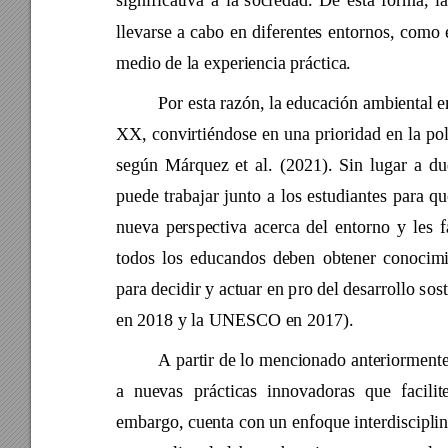
significativa 
a 
la 
soci
edad. 
De 
esta 
forma, 
la
llevarse 
a 
cabo 
en 
diferentes 
entornos, 
como 
medio de la experiencia práctica
. 
Por esta razón, la educación ambiental e
XX, 
convirtiéndose 
en 
u
na 
prioridad 
en 
la 
pol
según 
Márquez 
et 
al. 
(2021). 
Sin 
lugar 
a 
du
puede 
trabajar 
junt
o 
a 
los 
estudiantes 
para 
qu
nueva 
perspectiva 
acerca 
del 
entorno 
y 
les 
f
todos 
los 
educandos 
deben 
obtener 
conocimi
para decidir y actuar en p
ro del desarrollo sos
en 2018 y la UNESCO en 2017). 
A partir de lo 
mencionado anteriormente
a 
nuevas 
práctica
s 
innovadoras 
qu
e 
f
acilit
embargo, cuenta con un 
enfoque interdiscipli