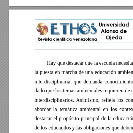
Hay que destacar que 
la escuela necesita
la 
puesta 
en 
marcha 
de 
una 
educación 
ambient
interdisciplinaria, 
que 
demanda 
conoc
imiento
dado que 
los 
temas 
ambientales requieren 
de 
interdisciplinarios. 
Asimi
smo, 
refleja 
los 
con
abordar 
la 
temática 
ambiental 
en 
los 
conte
destacar 
el 
propósito 
principal 
de 
la 
educació
de los educandos y las obligaciones que debe