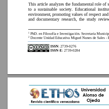
This 
article 
analyzes 
the 
fundamental role 
of 
to 
a 
sustainable 
society. 
Educa
tional 
institu
environment, promoting values of 
respect and
and 
documentary 
re
search, 
the 
study 
re
vie
1
 P
hD
. 
en Filosof
ía e Investigació
n. Secretaria Mu
nici
2
 Docente Unidad Ed
ucativa Miguel Nunes de 
Sales - 
ISSN
: 
2739
-0276 
ISSN-E
: 
2739
-
0284