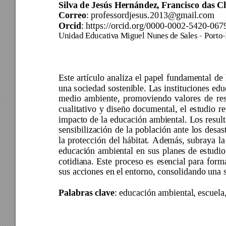
Silva de Jesús Hernández, Francisco das C
Correo
: 
professordjesus.2013@gmail.com 
Orcid
: 
https://orcid.org/0000-0002-5420-067
Unidad Educativ
a Miguel Nunes de S
ales - Porto-
Este 
artículo 
analiza 
el 
pape
l 
fundamental 
de 
una sociedad sostenible. 
Las instituciones edu
medio 
ambiente, 
promoviendo 
valores 
de 
re
cualitativo 
y 
diseño 
documental, 
el 
estudio 
re
impacto 
de 
la 
educación 
ambiental. 
L
os 
resul
sensibilización 
de 
la 
población 
ante 
los 
desas
la 
protección 
del 
hábitat.
Además, 
subraya 
la
educación 
ambiental 
en 
sus 
planes 
de 
estudio
cotidiana. 
Este 
p
roceso 
es 
esencial 
para 
fo
rm
sus acciones en el entorno, consolidando una 
Palabras clave
: 
educación ambiental, escuela,