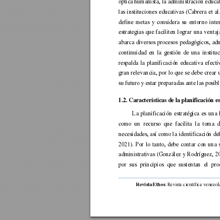
óptica humanista, 
la 
administración 
educat
las 
instituciones 
educativas 
(Cabrera 
et 
al.
define 
metas 
y 
considera 
su 
entorno 
inte
estrategias 
que 
faciliten 
lograr 
un
a 
vent
aj
abarca 
diversos 
procesos 
pedagógicos, 
adm
continuidad 
en 
la 
gestión 
de 
una 
instituc
respalda 
la 
planifi
cación 
educativa 
efecti
gran 
relevancia, 
por 
lo 
q
ue 
se 
debe 
crear 
su futuro y estar preparadas ante las posib
1.2. Características de la planificación e
La 
planifi
cación 
e
stratégica 
es 
una 
como 
un 
recurso 
que 
facilita 
la 
toma 
d
necesidades, así 
como 
la 
identificación del
2021). 
Por 
lo 
tanto, 
debe
contar 
con 
una 
administrativas 
(Gonzá
le
z 
y 
Rodríguez, 
20
por 
sus 
principios 
que 
sust
entan 
el 
pro
. 
Revista cie
ntífica 
venezol
Revista Ethos