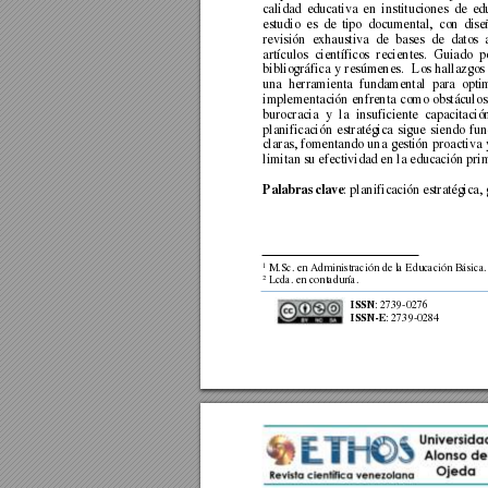
calidad 
educativa 
en 
instituciones 
de 
ed
estudio 
es 
de 
tipo 
documenta
l, 
con 
dise
revisión 
exhaustiva 
de 
bases 
de 
datos 
artículos 
científicos 
recientes. 
Guiado 
p
bibliográfica 
y 
resúmenes. 
Los 
hallazgos 
una 
herramienta 
fundamental 
para 
opti
implementación 
enfrenta 
como 
obstáculos
burocracia 
y 
l
a 
insuficiente 
capacitació
planificación 
estratégica 
sigu
e 
siendo 
fun
claras, 
fomentando 
una 
gestión 
proactiva 
limitan su efectividad en la educación prim
: 
planificación estratégica,
Palabras clave
1
 M.Sc. en Administració
n de la Educación Básica.
2
 Lcda. e
n 
co
ntaduría. 
: 2739-
0276
ISSN
: 
2739
-0284 
ISSN-E