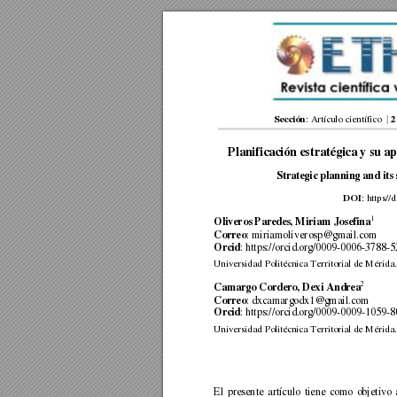
: Artícu
lo científico  
Sección

2
Planificación estr
atégica y su ap
Strategic planning and its
: 
https
//
DOI
1
Oliveros Paredes, Miriam Josefina
: miriamoliverosp@gmail.com 
Correo
: 
https://orcid.org/0009-0006-3788-5
Orcid
Universidad Politéc
nica Territorial d
e Mérida.
2 
Camargo Cordero, Dexi Andrea
: 
dxcamargodx1@g
mail.com
Correo
: 
https://orcid.org/0009-0009-1059-8
Orcid
Universidad Po
litécnica Territorial d
e Mérida
El 
presente 
artículo 
tiene
como 
objetivo 