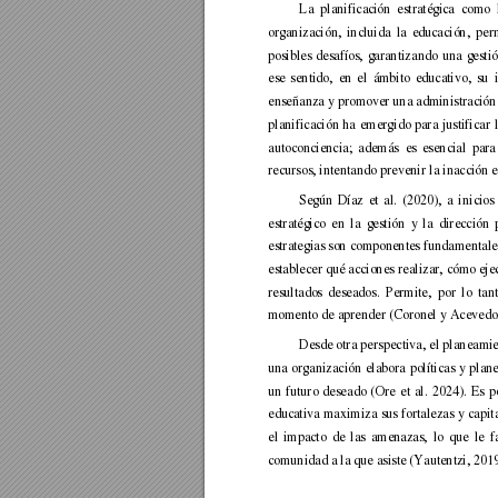
La 
planificac
ión 
estratégica 
como 
organización, 
incluida 
la 
educación, 
pe
r
posibles 
desafíos, 
g
arantiz
ando 
una 
g
estió
ese 
sentido, 
en 
el 
ámbito 
educativo, 
su 
enseñanza y promover una administración 
planificación 
ha 
emergido 
para 
justificar 
autoconciencia; 
además 
es 
esencial 
para
recursos, intentando prevenir la inacción en
Según 
Díaz 
et 
al. 
(2020), 
a
inicios 
estratégico 
en 
la 
gestión 
y 
la 
dirección 
estrategias son componentes 
fundamentales
establecer qué acciones 
realizar, cómo ejec
resultados 
deseados. 
Permite, 
por 
lo 
tant
momento de aprender (Coronel y Acevedo,
Desde otra 
perspe
ctiva, el 
planeamie
una 
organización 
elabora 
políticas 
y 
plane
un 
futuro 
dese
ado 
(Ore 
et 
al. 
2024). 
Es 
p
educativa 
maxim
iza 
sus 
fortalezas 
y 
capita
el 
impacto 
de 
las 
amenazas, 
lo 
que 
le 
f
comunidad a la que asiste (Yautentzi, 2019