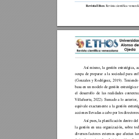
. 
Revista cie
ntífica 
venezol
Revista Ethos
Así 
mismo, 
la 
gestión 
estratégica, 
a
ocupa 
de 
preparar 
a 
la 
sociedad 
para 
enf
(Gonzales 
y 
Rodríguez, 
2019). 
Te
niendo 
basa 
en un
 modelo 
de
gestión 
estratégica r
el 
desarr
ollo 
de 
las 
realidades 
contextua
Villafuerte, 
2022). 
Suma
do 
a 
lo 
anterior, 
equivale 
exactamente 
a 
la 
gestión 
estratég
acciones llevadas a cabo por los directores 
Así pues, la 
planificación dentro d
el
la 
gestión 
en 
una 
organización, 
sobre 
tod
diversos 
factores 
externos 
que 
afe
ctan 
las