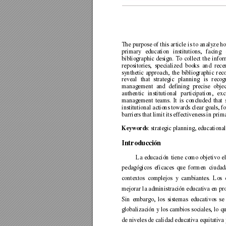
The 
purpose 
of 
this 
articl
e 
is 
to 
analy
ze 
ho
primary 
education 
institutions, 
facing 
bibliographic 
design. 
To 
collect 
the 
infor
repositories, 
specialized 
books 
and 
recen
synthetic 
approach, 
the 
bibliog
raphic 
reco
reveal 
that 
strategic 
planning 
is 
recog
management 
and 
defining 
precise 
objec
authentic 
institutional 
participation, 
exc
management 
teams. 
I
t 
is 
concluded 
that 
institutional actions towards clear goals, 
barriers that limit its effectiveness in prim
: strategic planning, education
Keywords
Introducción
La 
educación 
tiene 
como 
objetivo 
el
pedagógicos 
eficaces 
qu
e 
formen 
ciudad
contextos 
complejos 
y
cambiantes. 
Los 
mejorar la administración educativa en p
r
Sin 
embargo, 
los 
sistemas 
educativos 
se 
globalización 
y los 
cambios 
sociales, 
lo 
qu
de niveles de calidad educativa equitativa y