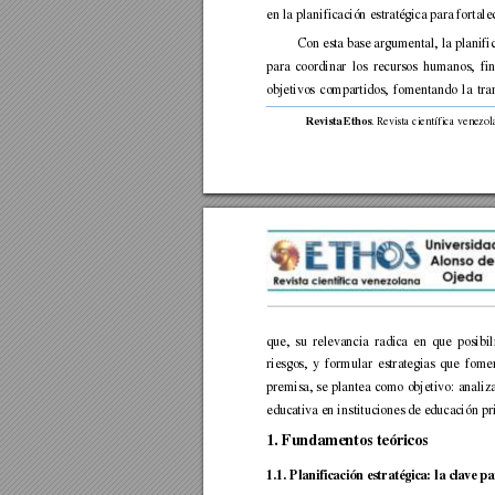
en la planificación estratégica para fortale
Con esta base argumental, 
la planifi
para 
coordinar 
los 
recursos 
humanos, 
fi
objetivos 
compartidos, 
fomentando 
la 
tra
. 
Revista cie
ntífica 
venezol
Revista Ethos
que, 
su 
relevancia 
radica 
en 
que 
posibil
riesgos, 
y 
formular 
estrategias 
que 
fom
e
premisa, 
se 
pl
antea 
como 
objetivo: 
analiza
educativa en instituciones de educación pr
1.
Fundamentos teór
icos 
1.1. Planificación estratégica: la clave pa