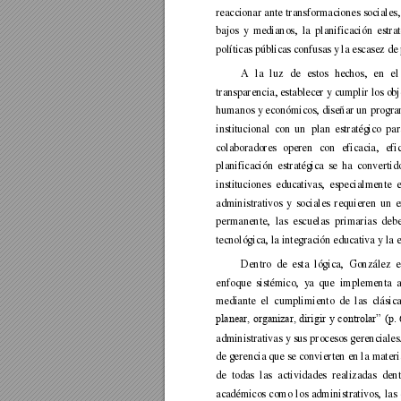
reaccionar 
ante 
transformaciones 
sociales,
bajos 
y 
medianos,
la 
pl
anificación 
estra
políticas públicas confusas y la escasez de
A 
la 
luz 
de 
estos 
hechos, 
en 
el
transparencia, establecer 
y cumplir 
los 
obj
humanos 
y económicos, 
diseñar un 
progra
institucional 
con 
un 
plan 
estratégico 
par
colaboradores 
operen 
c
on 
eficacia, 
efi
planificación 
estratégica 
se 
ha 
conv
ertid
instituciones 
educativas, 
especialmente 
administrativos 
y 
sociales 
requieren 
un 
e
permanente, 
las 
escuelas 
primarias 
debe
tecnológica, la integración educativa y la
Dentro 
de 
esta 
lógica, 
González 
e
enfoque 
sistémico, 
ya 
que 
implementa 
a
mediante 
el 
cumplimiento 
de 
las 
clásica
planear, 
organizar, 
dirigir 
y 
controlar” 
(p. 
administrativas 
y
sus 
procesos 
gerenciales.
de gerencia que 
se 
convierten en la
 materi
de 
todas 
las 
actividades 
realizadas 
dent
académicos 
como 
los 
administrativos, 
las 