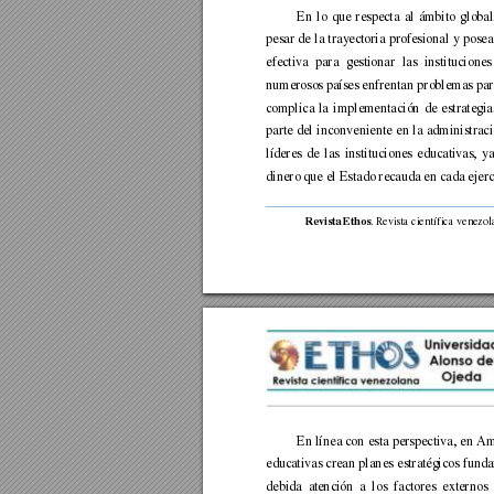
En 
lo 
que
respecta 
a
l 
ámbito 
global
pesar 
de 
la 
tr
ayectoria 
profesional 
y 
posea
efectiva 
par
a 
gestionar 
las 
instit
uciones
numerosos países 
enfrentan 
problemas p
ar
complica 
la 
implementación 
de 
estrategia
parte d
el 
inconveniente 
en 
la 
administraci
líderes 
de 
las 
instit
uciones 
educativas, 
ya
dinero que el Estado recauda en cada ejerci
. 
Revista cie
ntífica 
venezol
Revista Ethos
En lí
nea con 
esta 
perspectiva, 
en 
Am
educativas 
crean 
planes 
estratégicos 
fund
debida 
a
tención 
a 
los 
factores 
externos 